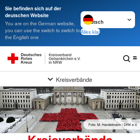
Sie befinden sich auf der
Sprache wechseln zu
deutschen Website
You are on the German website,
you can use the switch to switch to
Alles klar
the English one
Kreisverband
Gelsenkirchen e.V.
in NRW
Kreisverbände
Foto: M. Handelmann / DRK e.V.
Kreisverbände