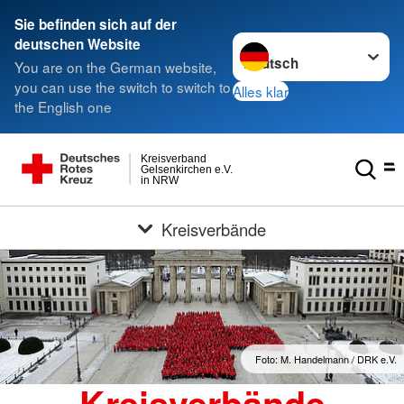
Sie befinden sich auf der
Sprache wechseln zu
deutschen Website
You are on the German website,
you can use the switch to switch to
Alles klar
the English one
Kreisverband
Gelsenkirchen e.V.
in NRW
Kreisverbände
Foto: M. Handelmann / DRK e.V.
Kreisverbände