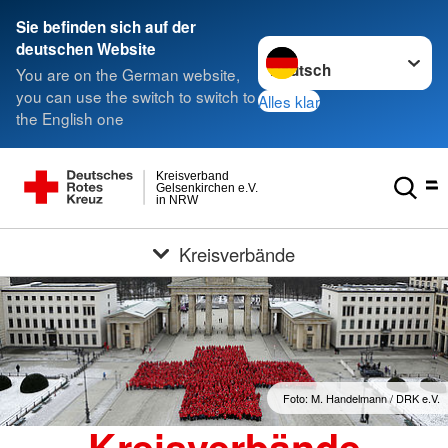
Sie befinden sich auf der
Sprache wechseln zu
deutschen Website
You are on the German website,
you can use the switch to switch to
Alles klar
the English one
Kreisverband
Gelsenkirchen e.V.
in NRW
Kreisverbände
Foto: M. Handelmann / DRK e.V.
Kreisverbände