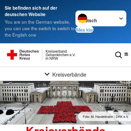
Sie befinden sich auf der
Sprache wechseln zu
deutschen Website
You are on the German website,
you can use the switch to switch to
Alles klar
the English one
Kreisverband
Gelsenkirchen e.V.
in NRW
Kreisverbände
Foto: M. Handelmann / DRK e.V.
Kreisverbände