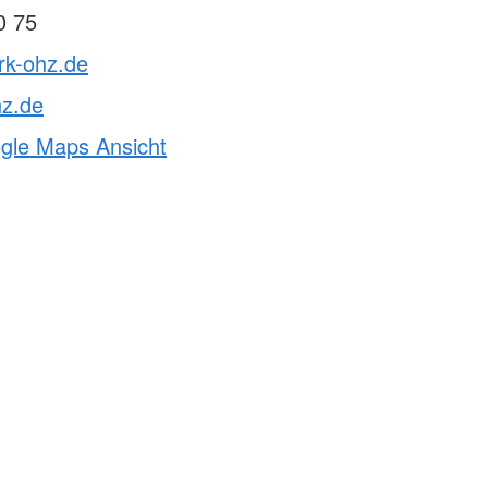
0 75
rk-ohz.de
hz.de
ogle Maps Ansicht