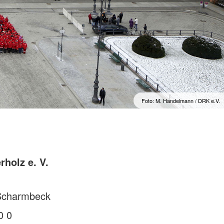
Foto: M. Handelmann / DRK e.V.
holz e. V.
 Scharmbeck
0 0