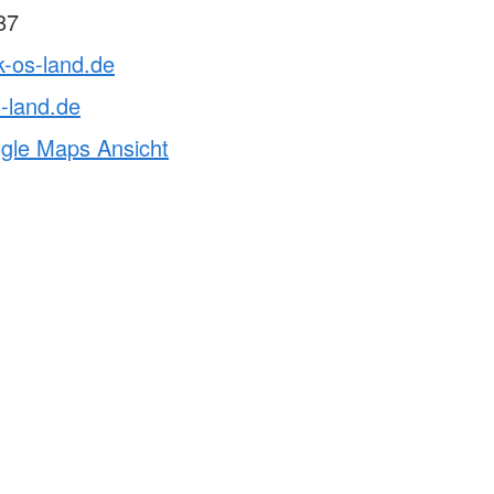
87
k-os-land.de
-land.de
ogle Maps Ansicht