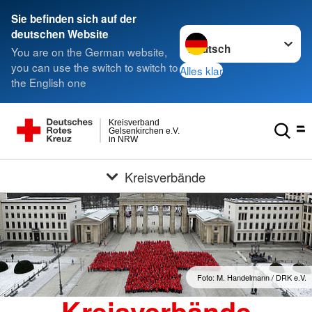
Sie befinden sich auf der
Sprache wechseln zu
deutschen Website
You are on the German website,
you can use the switch to switch to
Alles klar
the English one
Kreisverband
Gelsenkirchen e.V.
in NRW
Kreisverbände
Foto: M. Handelmann / DRK e.V.
Kreisverbände