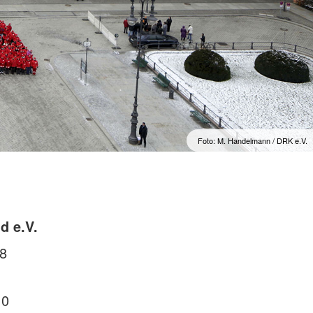
Foto: M. Handelmann / DRK e.V.
d e.V.
/8
 0