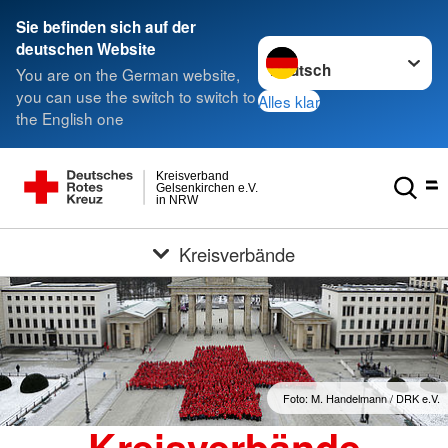
Sie befinden sich auf der
Sprache wechseln zu
deutschen Website
You are on the German website,
you can use the switch to switch to
Alles klar
the English one
Kreisverband
Gelsenkirchen e.V.
in NRW
Kreisverbände
Foto: M. Handelmann / DRK e.V.
Kreisverbände