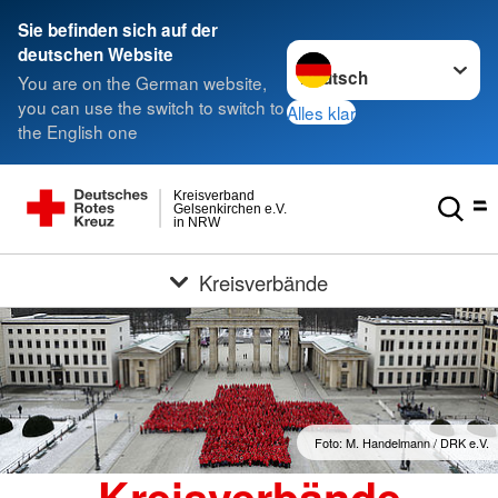
Sie befinden sich auf der
Sprache wechseln zu
deutschen Website
You are on the German website,
you can use the switch to switch to
Alles klar
the English one
Kreisverband
Gelsenkirchen e.V.
in NRW
Kreisverbände
Foto: M. Handelmann / DRK e.V.
Kreisverbände