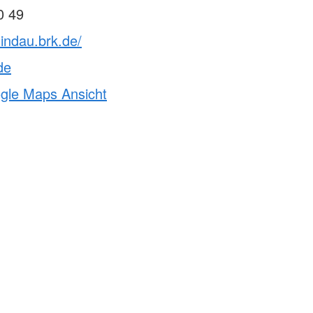
0 49
lindau.brk.de/
de
ogle Maps Ansicht