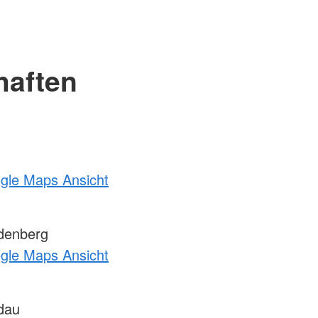
haften
ogle Maps Ansicht
denberg
ogle Maps Ansicht
dau