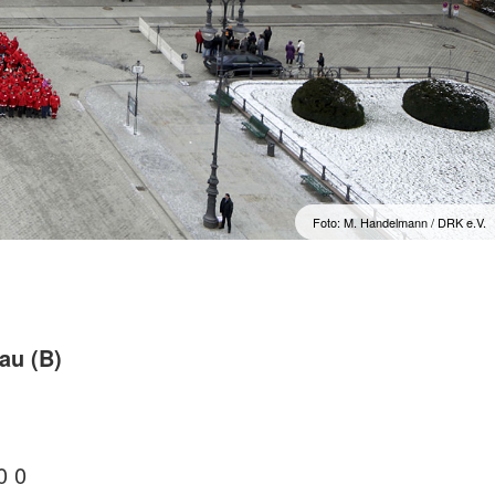
Foto: M. Handelmann / DRK e.V.
au (B)
0 0