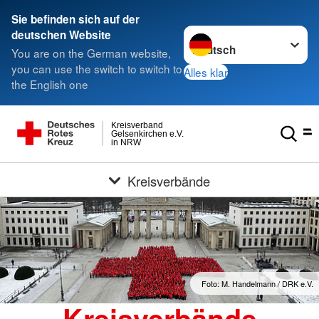
Sie befinden sich auf der
Sprache wechseln zu
deutschen Website
You are on the German website,
you can use the switch to switch to
Alles klar
the English one
Kreisverband
Gelsenkirchen e.V.
in NRW
Kreisverbände
Foto: M. Handelmann / DRK e.V.
Kreisverbände