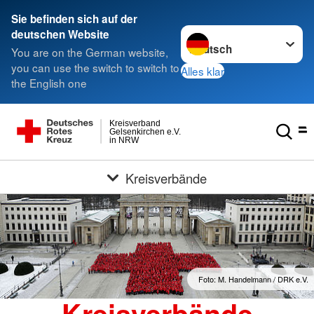
Sie befinden sich auf der
Sprache wechseln zu
deutschen Website
You are on the German website,
you can use the switch to switch to
Alles klar
the English one
Kreisverband
Gelsenkirchen e.V.
in NRW
Kreisverbände
Foto: M. Handelmann / DRK e.V.
Kreisverbände