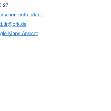
5 27
tirschenreuth.brk.de
d.tir@brk.de
ogle Maps Ansicht