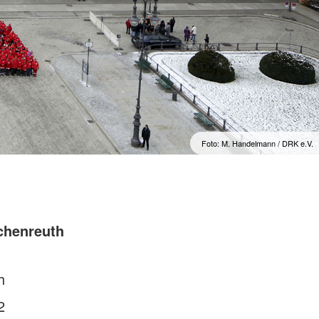
Foto: M. Handelmann / DRK e.V.
chenreuth
h
2