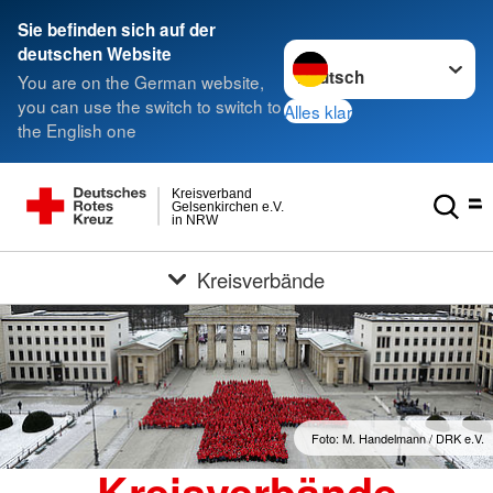
Sie befinden sich auf der
Sprache wechseln zu
deutschen Website
You are on the German website,
you can use the switch to switch to
Alles klar
the English one
Kreisverband
Gelsenkirchen e.V.
in NRW
Kreisverbände
Foto: M. Handelmann / DRK e.V.
Kreisverbände