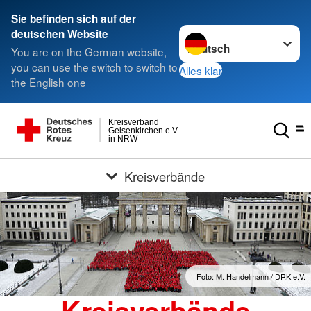
Sie befinden sich auf der
Sprache wechseln zu
deutschen Website
You are on the German website,
you can use the switch to switch to
Alles klar
the English one
Kreisverband
Gelsenkirchen e.V.
in NRW
Kreisverbände
Foto: M. Handelmann / DRK e.V.
Kreisverbände