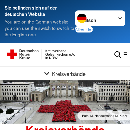
Sie befinden sich auf der
Sprache wechseln zu
deutschen Website
You are on the German website,
you can use the switch to switch to
Alles klar
the English one
Kreisverband
Gelsenkirchen e.V.
in NRW
Kreisverbände
Foto: M. Handelmann / DRK e.V.
Kreisverbände