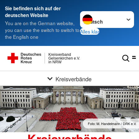
Sie befinden sich auf der
Sprache wechseln zu
deutschen Website
You are on the German website,
you can use the switch to switch to
Alles klar
the English one
Kreisverband
Gelsenkirchen e.V.
in NRW
Kreisverbände
Foto: M. Handelmann / DRK e.V.
Kreisverbände